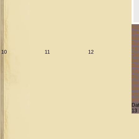
Aco
mag
tou
Ro
18:
10
11
12
Tüb
bei
Ro
Aff
Pic
der
übe
uns
wie
Da
13