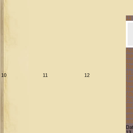
13
Aco
mag
tou
Ro
18:
10
11
12
Tüb
bei
Ro
Aff
Pic
der
übe
uns
wie
Da
13