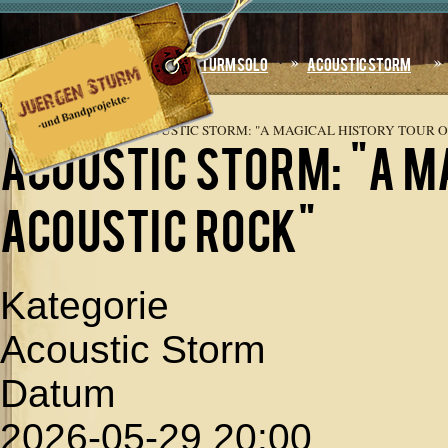
Jahr
Monat
Jahr
Monat
Home
Sturm Solo
Acoustic Storm
AKTUELLE
SEITE:
STARTSEITE
»
TERMINE
»
ACOUSTIC STORM: "A MAGICAL HISTORY TOUR O
Acoustic Storm: "A m
Acoustic Rock"
Kategorie
Acoustic Storm
Datum
2026-05-29
20:00