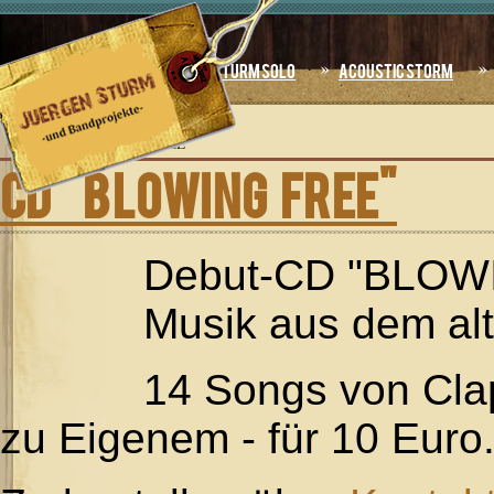
Jahr
Monat
Jahr
Monat
Home
Sturm Solo
Acoustic Storm
AKTUELLE
SEITE:
STARTSEITE
»
CD "BLOWING FREE"
CD "BLOWING FREE"
Debut-CD "BLOWI
Musik aus dem alt
14 Songs von Clap
zu Eigenem - für 10 Euro