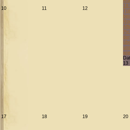
Ro
18:
10
11
12
Tüb
bei
Ro
Aff
Pic
der
übe
uns
wie
Da
13
17
18
19
20