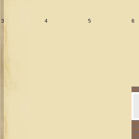
3
4
5
6
13
Aco
mag
tou