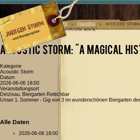
Jahr
Monat
Jahr
Monat
AKTUELLE SEITE:
STARTSEITE
»
TERMINE
»
ACOUSTIC STORM
MAGICAL HISTORY TOUR OF ACOUSTIC ROCK"
Acoustic Storm: "A magical his
Kategorie
Acoustic Storm
Datum
2026-06-06
18:00
Veranstaltungsort
Deizisau, Biergarten Rettichbar
Unser 1. Sommer - Gig von 3 im wunderschönen Biergarten der
Alle Daten
2026-06-06
18:00