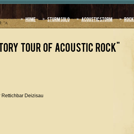
Home
Sturm Solo
Acoustic Storm
Rock
: "A
tory tour of Acoustic Rock"
 Rettichbar Deizisau