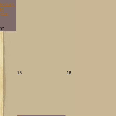
tenburg:
ten
egion
07
15
16