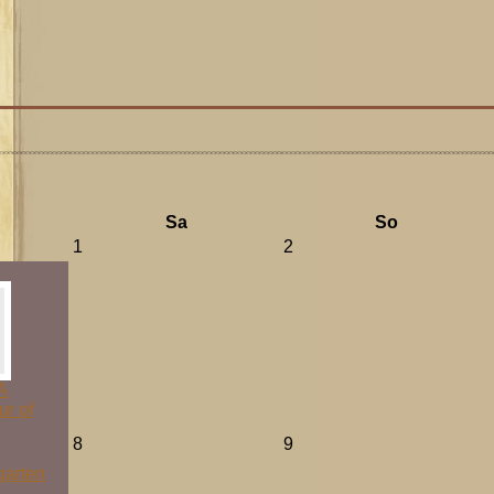
Sa
So
1
2
A
ur of
8
9
garten