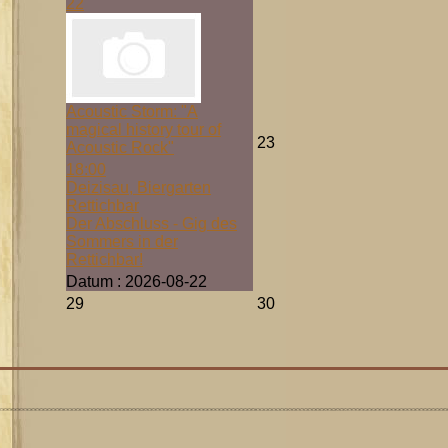
22
Acoustic Storm: "A
magical history tour of
23
Acoustic Rock"
18:00
Deizisau, Biergarten
Rettichbar
Der Abschluss - Gig des
Sommers in der
Rettichbar!
Datum :
2026-08-22
29
30