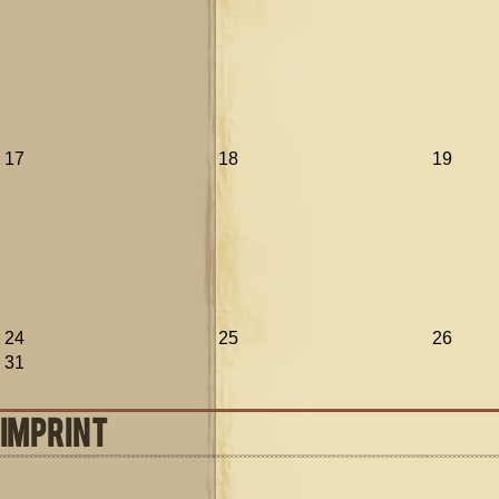
17
18
19
24
25
26
31
IMPRINT