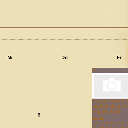
Mi
Do
Fr
7
Acoustic Storm: "
magical history to
Acoustic Rock"
6
18:30
Rottenburg - Bier
der Bürgerwache