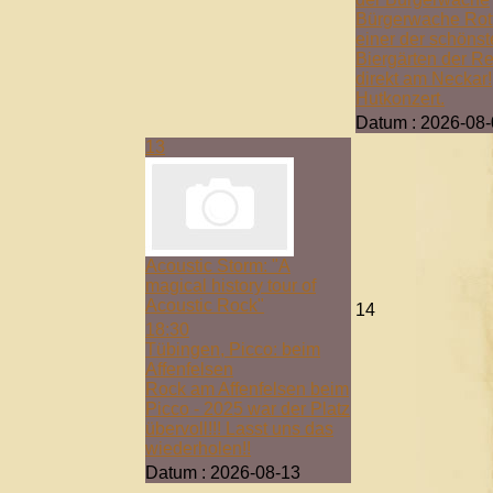
Bürgerwache Rot
einer der schöns
Biergärten der R
direkt am Neckar!
Hutkonzert.
Datum :
2026-08-
13
Acoustic Storm: "A
magical history tour of
Acoustic Rock"
14
18:30
Tübingen, Picco: beim
Affenfelsen
Rock am Affenfelsen beim
Picco - 2025 war der Platz
übervoll!!! Lasst uns das
wiederholen!!
Datum :
2026-08-13