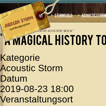
Jahr
Monat
Jahr
Monat
Home
Sturm Solo
Acoustic Stor
AKTUELLE SEITE:
STARTSEITE
»
TERMINE
»
"A
MAGICAL HISTORY TOUR OF ACOUSTIC ROCK"
"A magical history t
Kategorie
Acoustic Storm
Datum
2019-08-23
18:00
Veranstaltungsort