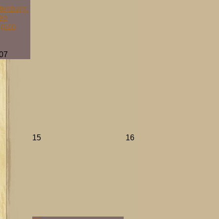
tenburg:
ten
egion
07
15
16