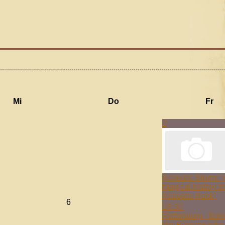
Mi
Do
Fr
7
Acoustic Storm: "
magical history to
Acoustic Rock"
6
18:30
Rottenburg - Bier
der Bürgerwache