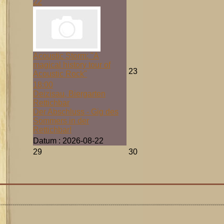
22
Acoustic Storm: "A
magical history tour of
23
Acoustic Rock"
18:00
Deizisau, Biergarten
Rettichbar
Der Abschluss - Gig des
Sommers in der
Rettichbar!
Datum :
2026-08-22
29
30