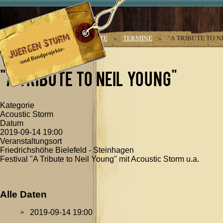
Jahr
Monat
Jahr
Monat
AKTUELLE SEITE:
STARTSEITE
»
TERMINE
»
"A TRIBUTE TO N
YOUNG"
"A Tribute to Neil Young"
Kategorie
Acoustic Storm
Datum
2019-09-14
19:00
Veranstaltungsort
Friedrichshöhe Bielefeld - Steinhagen
Festival "A Tribute to Neil Young" mit Acoustic Storm u.a.
Alle Daten
2019-09-14
19:00