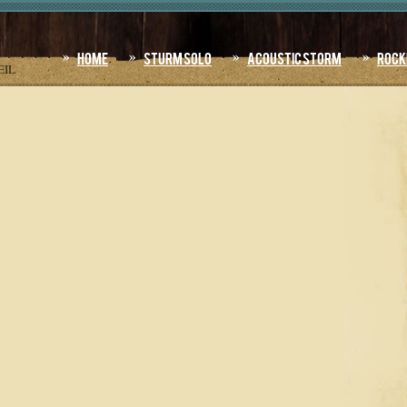
Home
Sturm Solo
Acoustic Storm
Rock
EIL