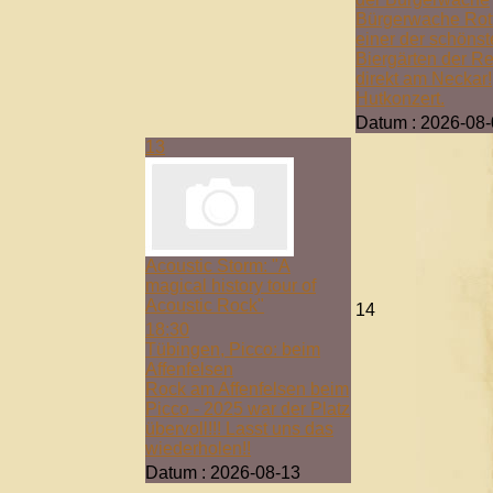
Bürgerwache Rot
einer der schöns
Biergärten der R
direkt am Neckar!
Hutkonzert.
Datum :
2026-08-
13
Acoustic Storm: "A
magical history tour of
Acoustic Rock"
14
18:30
Tübingen, Picco: beim
Affenfelsen
Rock am Affenfelsen beim
Picco - 2025 war der Platz
übervoll!!! Lasst uns das
wiederholen!!
Datum :
2026-08-13