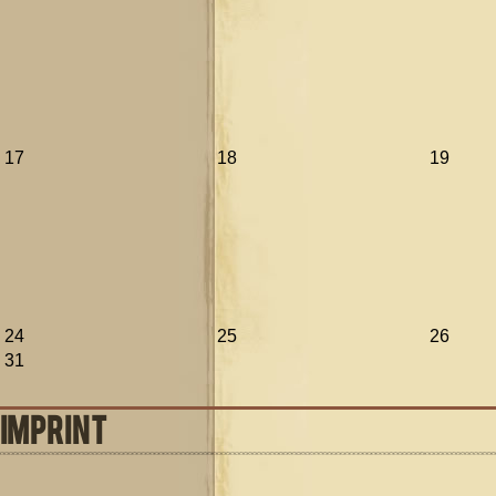
17
18
19
24
25
26
31
IMPRINT