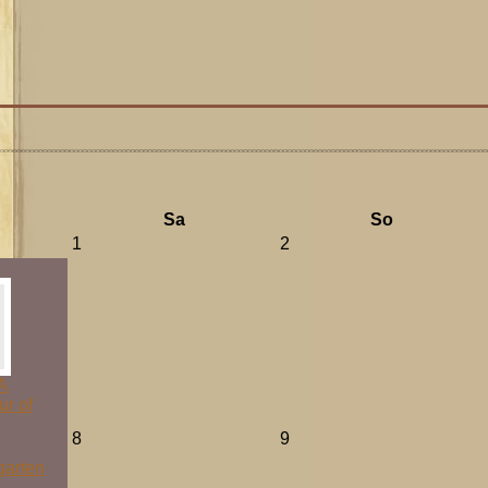
Sa
So
1
2
A
ur of
8
9
garten