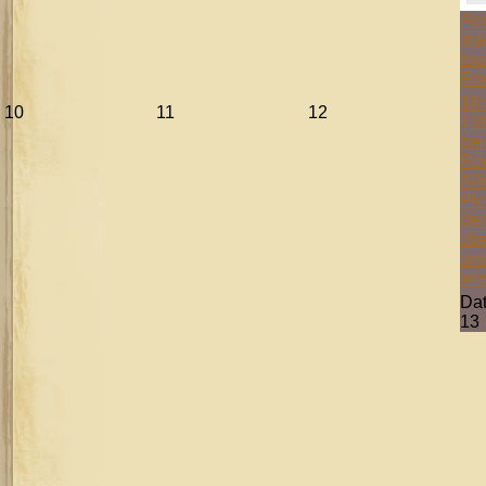
Aco
mag
tou
Ro
18:
10
11
12
Tüb
bei
Ro
Aff
Pic
der
übe
uns
wie
Da
13