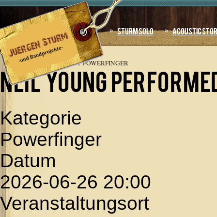
Jahr
Monat
Jahr
Monat
Home
Sturm Solo
Acoustic Sto
AKTUELLE SEITE:
STARTSEITE
»
TERMINE
»
NEIL
YOUNG PERFORMED BY POWERFINGER
NEIL YOUNG performe
Kategorie
Powerfinger
Datum
2026-06-26
20:00
Veranstaltungsort