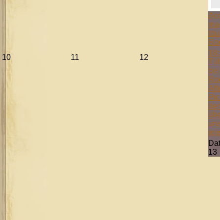
Aco
mag
tou
Ro
18:
10
11
12
Tüb
bei
Ro
Aff
Pic
der
übe
uns
wie
Da
13