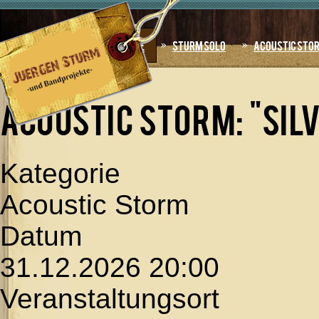
Jahr
Monat
Jahr
Monat
Home
Sturm Solo
Acoustic Sto
AKTUELLE SEITE:
STARTSEITE
»
ACOUSTIC STORM:
"SILVESTERPARTY"
Acoustic Storm: "Sil
Kategorie
Acoustic Storm
Datum
31.12.2026
20:00
Veranstaltungsort