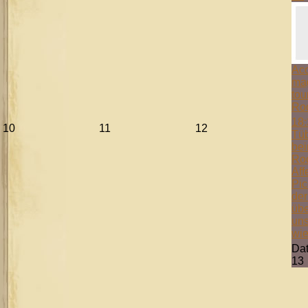
Aco
mag
tou
Ro
18:
10
11
12
Tüb
bei
Ro
Aff
Pic
der
übe
uns
wie
Da
13