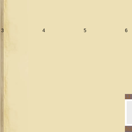
3
4
5
6
13
Aco