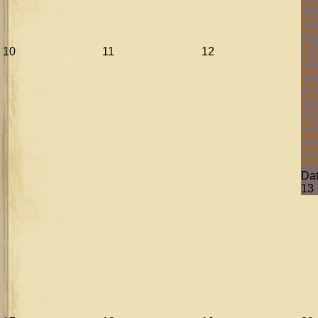
mag
tou
Ro
18:
10
11
12
Tüb
bei
Ro
Aff
Pic
der
übe
uns
wie
Da
13