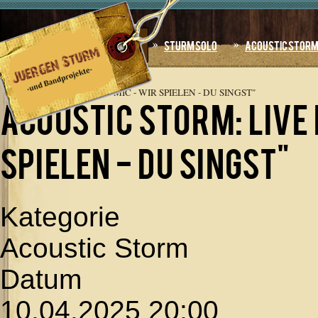
Jahr
Monat
Jahr
Monat
Home
Sturm Solo
Acoustic Stor
AKTUELLE SEITE:
STARTSEITE
»
ACOUSTIC STORM:
LIVE KARAOKE "OPEN MIC - WIR SPIELEN - DU SINGST"
Acoustic Storm: Live
spielen - DU singst"
Kategorie
Acoustic Storm
Datum
10.04.2025
20:00