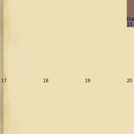
übe
uns
wie
Da
13
17
18
19
20