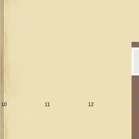
13
Aco
mag
tou
Ro
18:
10
11
12
Tüb
bei
Ro
Aff
Pic
der