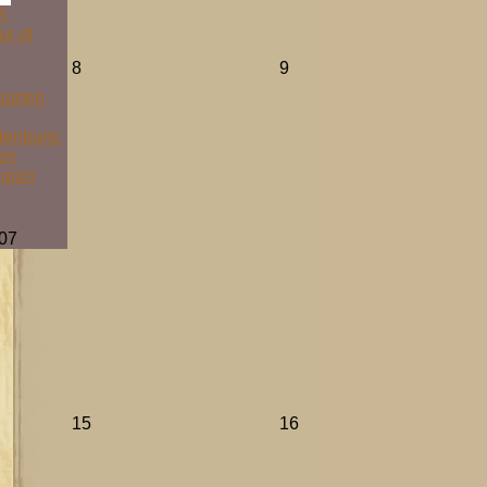
A
ur of
8
9
garten
tenburg:
ten
egion
07
15
16