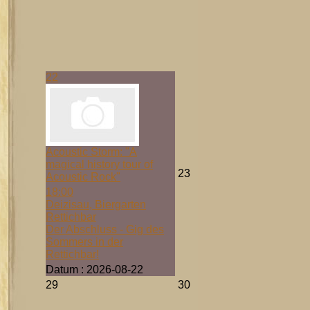
22
Acoustic Storm: "A
magical history tour of
23
Acoustic Rock"
18:00
Deizisau, Biergarten
Rettichbar
Der Abschluss - Gig des
Sommers in der
Rettichbar!
Datum :
2026-08-22
29
30