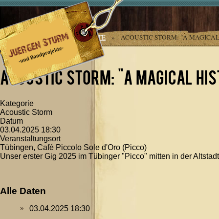
Jahr
Monat
Jahr
Monat
AKTUELLE SEITE:
STARTSEITE
»
ACOUSTIC STORM: "A MAGICAL
TOUR OF ACOUSTIC ROCK"
Acoustic Storm: "A magical his
Kategorie
Acoustic Storm
Datum
03.04.2025
18:30
Veranstaltungsort
Tübingen, Café Piccolo Sole d'Oro (Picco)
Unser erster Gig 2025 im Tübinger "Picco" mitten in der Altsta
Alle Daten
03.04.2025
18:30