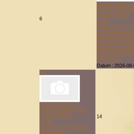
Acoustic Storm: "
magical history to
Acoustic Rock"
6
18:30
Rottenburg - Bier
der Bürgerwache
Bürgerwache Rot
einer der schöns
Biergärten der R
direkt am Neckar!
Hutkonzert.
Datum :
2026-08-
13
Acoustic Storm: "A
magical history tour of
Acoustic Rock"
14
18:30
Tübingen, Picco: beim
Affenfelsen