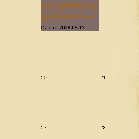
Rock am Affenfelsen beim
Picco - 2025 war der Platz
übervoll!!! Lasst uns das
wiederholen!!
Datum :
2026-08-13
20
21
27
28