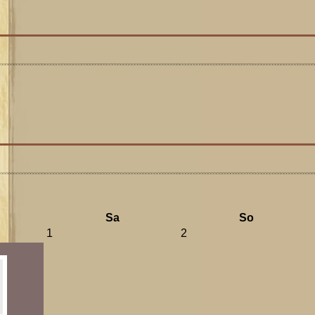
Sa
So
1
2