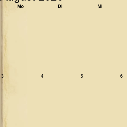
Mo
Di
Mi
3
4
5
6