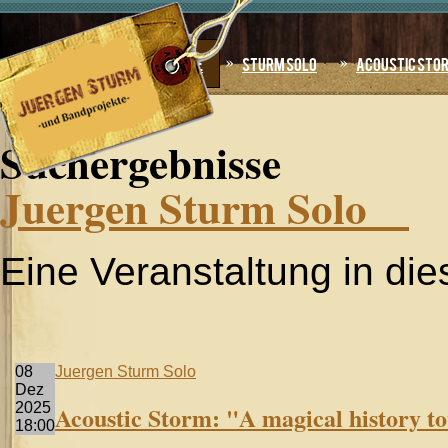
Jahr
Monat
Jahr
Monat
Home
Sturm Solo
Acoustic Sto
AKTUELLE SEITE:
STARTSEITE
Suchergebnisse
Juergen Sturm Solo
Eine Veranstaltung in die
08
Juergen Sturm Solo
Dez
2025
Acoustic Storm: "A magical history t
18:00