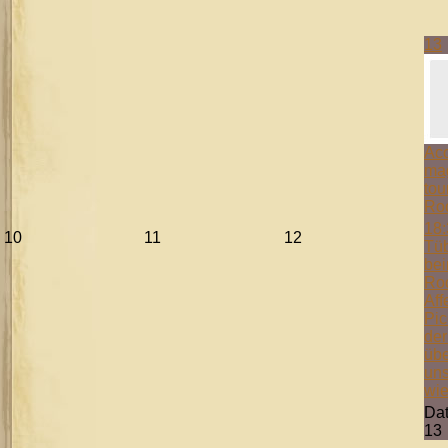
13
Aco
mag
tou
Ro
18:
10
11
12
Tüb
bei
Ro
Aff
Pic
der
übe
uns
wie
Da
13